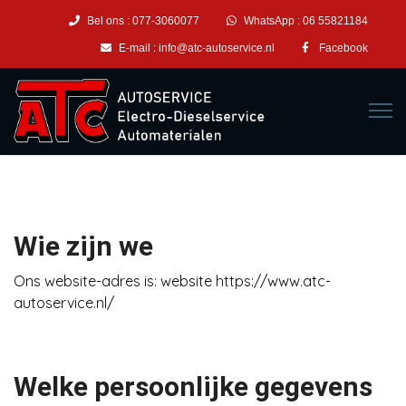
Bel ons :
077-3060077
WhatsApp :
06 55821184
E-mail :
info@atc-autoservice.nl
Facebook
Wie zijn we
Ons website-adres is: website https://www.atc-
autoservice.nl/
Welke persoonlijke gegevens