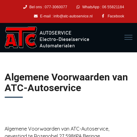
Bel ons :
077-3060077
WhatsApp :
06 55821184
E-mail :
info@atc-autoservice.nl
Facebook
Algemene Voorwaarden van
ATC-Autoservice
Algemene Voorwaarden van ATC-Autoservice,
gevestigd te Rozenobel 27 5986PA Beringe